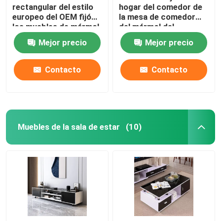
rectangular del estilo
hogar del comedor de
europeo del OEM fijó
la mesa de comedor
los muebles de mármol
del mármol del
del comedor
acabado en negro y de
Mejor precio
Mejor precio
la sobremesa de las
sillas
Contacto
Contacto
Muebles de la sala de estar
(10)