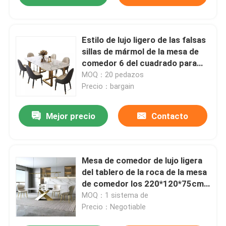
Estilo de lujo ligero de las falsas
sillas de mármol de la mesa de
comedor 6 del cuadrado para
los muebles caseros
MOQ：20 pedazos
Precio：bargain
Mejor precio
Contacto
Mesa de comedor de lujo ligera
del tablero de la roca de la mesa
de comedor los 220*120*75cm
de los muebles italianos
MOQ：1 sistema de
Precio：Negotiable