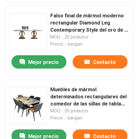
Falso final de mármol moderno
rectangular Diamond Leg
Contemporary Style del oro de la
mesa de comedor
MOQ：20 pedazos
Precio：bargain
Mejor precio
Contacto
Muebles de mármol
determinados rectangulares del
comedor de las sillas de tabla
del comedor de
MOQ：20 pedazos
L130xd80xh75cm
Precio：bargain
Mejor precio
Contacto