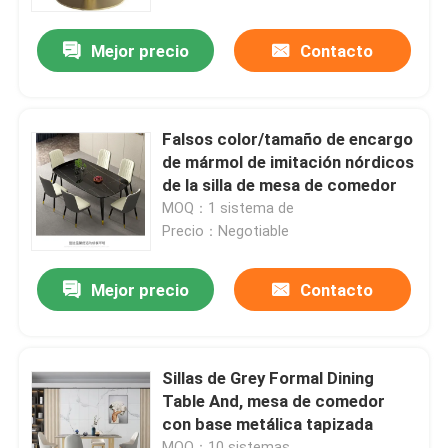
Mejor precio
Contacto
Productos
Muebles del sitio casero
Falsos color/tamaño de encargo
de mármol de imitación nórdicos
Muebles de la sala de estar
de la silla de mesa de comedor
MOQ：1 sistema de
Precio：Negotiable
Muebles del comedor
Mejor precio
Contacto
Gabinete de encargo de la TV
Silla del taburete de bar
Sillas de Grey Formal Dining
Table And, mesa de comedor
con base metálica tapizada
Mesas de centro de encargo
MOQ：10 sistemas