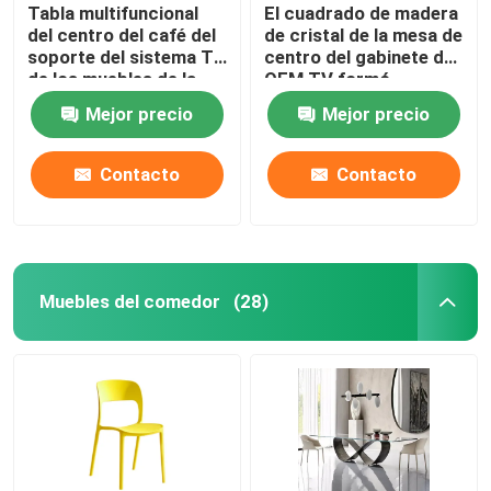
Tabla multifuncional
El cuadrado de madera
del centro del café del
de cristal de la mesa de
soporte del sistema TV
centro del gabinete del
de los muebles de la
OEM TV formó
sala de estar
almacenamiento fácil
Mejor precio
Mejor precio
Contacto
Contacto
Muebles del comedor
(28)