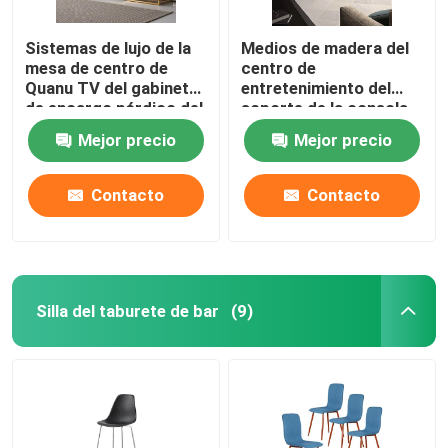
Sistemas de lujo de la
Medios de madera del
mesa de centro de
centro de
Quanu TV del gabinete
entretenimiento del
de encargo nórdico del
soporte de la consola
MDF
TV del gabinete de
Mejor precio
Mejor precio
encargo simple del
vintage TV
Contacto
Contacto
Silla del taburete de bar
(9)