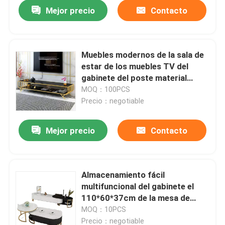
Mejor precio
Contacto
Muebles modernos de la sala de
estar de los muebles TV del
gabinete del poste material
multifuncional del MDF
MOQ：100PCS
Precio：negotiable
Mejor precio
Contacto
Hogar
Almacenamiento fácil
multifuncional del gabinete el
Productos
110*60*37cm de la mesa de
centro TV
MOQ：10PCS
Sobre nosotros
Precio：negotiable