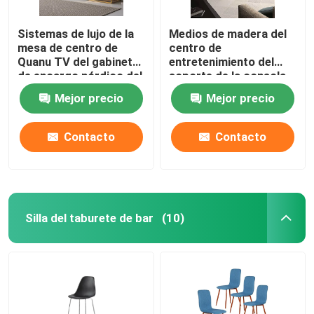
Sistemas de lujo de la
Medios de madera del
mesa de centro de
centro de
Quanu TV del gabinete
entretenimiento del
de encargo nórdico del
soporte de la consola
MDF
TV del gabinete de
Mejor precio
Mejor precio
encargo simple del
vintage TV
Contacto
Contacto
Silla del taburete de bar
(10)