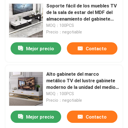
Soporte fácil de los muebles TV
de la sala de estar del MDF del
almacenamiento del gabinete
inodoro del marco metálico TV
MOQ：100PCS
Precio：negotiable
Mejor precio
Contacto
Alto gabinete del marco
metálico TV del lustre gabinete
moderno de la unidad del medio
TV del plasma de 200 de x 45 de
MOQ：100PCS
los x 45cm
Precio：negotiable
Mejor precio
Contacto