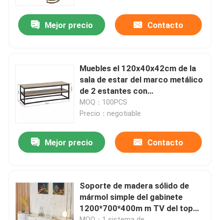
Mejor precio
Contacto
Viaje de la fábrica
Control de calidad
Muebles el 120x40x42cm de la
sala de estar del marco metálico
Éntrenos en contacto con
de 2 estantes con
almacenamiento
MOQ：100PCS
Precio：negotiable
Pida una cita
Mejor precio
Contacto
Muebles del sitio casero
Muebles de la sala de estar
Soporte de madera sólido de
mármol simple del gabinete
1200*700*400m m TV del top
Muebles del comedor
TV
MOQ：1 sistema de