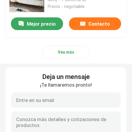
Precio：negotiable
Gabinete de encargo de la TV
Mejor precio
Contacto
Silla del taburete de bar
Vea más
Mesas de centro de encargo
Mesa de comedor y sillas
Deja un mensaje
¡Te llamaremos pronto!
Eames que cena la silla
Gabinete del marco metálico TV
Tabla de cristal moderada