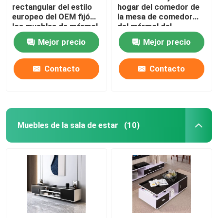
rectangular del estilo
hogar del comedor de
europeo del OEM fijó
la mesa de comedor
los muebles de mármol
del mármol del
del comedor
acabado en negro y de
Mejor precio
Mejor precio
la sobremesa de las
sillas
Contacto
Contacto
Muebles de la sala de estar
(10)