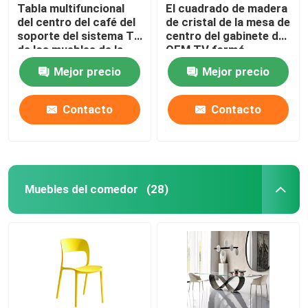
Tabla multifuncional
El cuadrado de madera
del centro del café del
de cristal de la mesa de
soporte del sistema TV
centro del gabinete del
de los muebles de la
OEM TV formó
sala de estar
almacenamiento fácil
Mejor precio
Mejor precio
Contacto
Contacto
Muebles del comedor
(28)