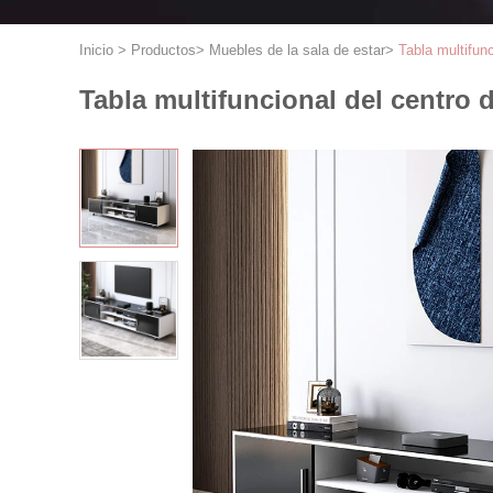
Inicio
>
Productos
>
Muebles de la sala de estar
>
Tabla multifun
Tabla multifuncional del centro d