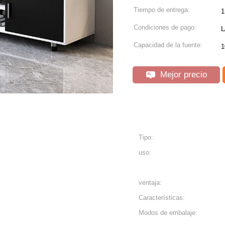
Tiempo de entrega:
1
Condiciones de pago:
L
Capacidad de la fuente:
1
Mejor precio
Tipo:
uso:
ventaja:
Características:
Modos de embalaje: