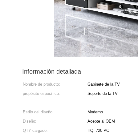
Información detallada
Nombre de producto:
Gabinete de la TV
propósito específico:
Soporte de la TV
Estilo del diseño:
Moderno
Diseño:
Acepte al OEM
QTY cargado:
HQ: 720 PC