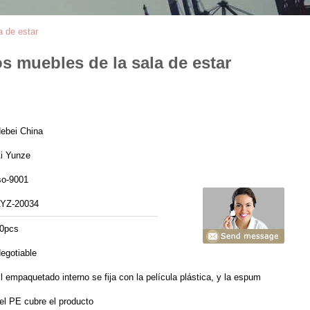
a de estar
os muebles de la sala de estar
ebei China
i Yunze
so-9001
YZ-20034
0pcs
egotiable
l empaquetado interno se fija con la película plástica, y la espuma
el PE cubre el producto