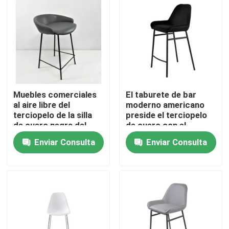
Viaje de la fábrica
Control de calidad
Éntrenos en contacto con
Muebles comerciales
El taburete de bar
al aire libre del
moderno americano
terciopelo de la silla
preside el terciopelo
de cuero negra del
de cuero con el
Pida una cita
taburete de bar
contador de madera
Enviar Consulta
Enviar Consulta
Muebles del sitio casero
Muebles de la sala de estar
Muebles del comedor