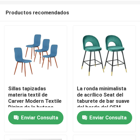
Productos recomendados
Sillas tapizadas
La ronda minimalista
materia textil de
de acrílico Seat del
Hogar
Carver Modern Textile
taburete de bar suave
Dining de la butaca
del borde del OEM
preside los muebles
Enviar Consulta
Enviar Consulta
Productos
comerciales
Sobre nosotros