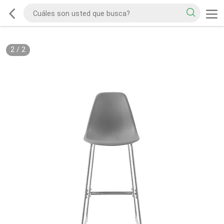
2
/
2