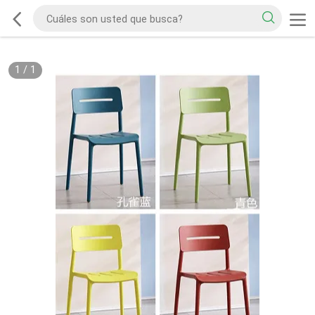
1
/
1