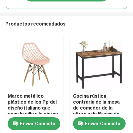
Productos recomendados
Inicio
Marco metálico
Cocina rústica
plástico de los Pp del
contraria de la mesa
diseño italiano que
de comedor de la
Sobre nosotros
cena la silla y la pierna
altura y de Brown de
de madera
las sillas anticolisión
Enviar Consulta
Enviar Consulta
Contactos