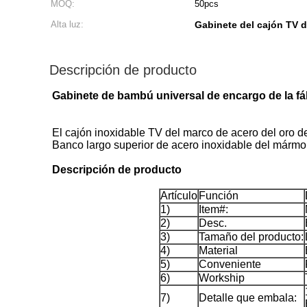
MOQ:
50pcs
Alta luz:
Gabinete del cajón TV d
Descripción de producto
Gabinete de bambú universal de encargo de la fá
El cajón inoxidable TV del marco de acero del oro d
Banco largo superior de acero inoxidable del mármol 
Descripción de producto
Artículo
Función
1)
Item#:
2)
Desc.
3)
Tamaño del producto:
4)
Material
5)
Conveniente
6)
Workship
7)
Detalle que embala: