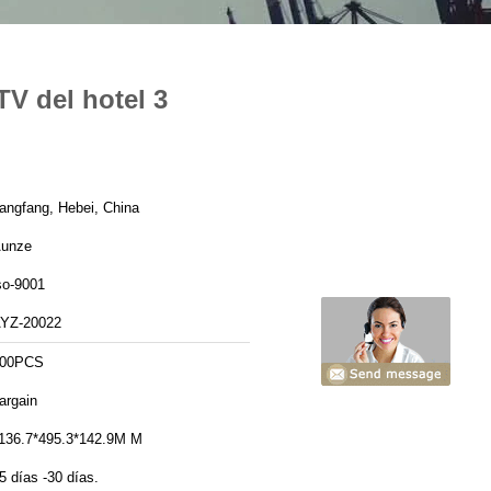
V del hotel 3
angfang, Hebei, China
unze
so-9001
YZ-20022
00PCS
argain
136.7*495.3*142.9M M
5 días -30 días.