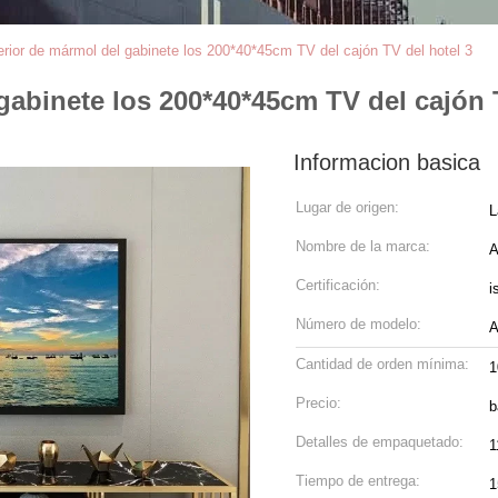
rior de mármol del gabinete los 200*40*45cm TV del cajón TV del hotel 3
gabinete los 200*40*45cm TV del cajón T
Informacion basica
Lugar de origen:
L
Nombre de la marca:
A
Certificación:
i
Número de modelo:
A
Cantidad de orden mínima:
1
Precio:
b
Detalles de empaquetado:
1
Tiempo de entrega:
1