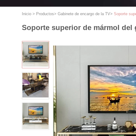
Inicio
>
Productos
>
Gabinete de encargo de la TV
>
Soporte supe
Soporte superior de mármol del 