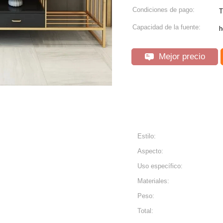
Condiciones de pago:
T
Capacidad de la fuente:
h
Mejor precio
Estilo:
Aspecto:
Uso específico:
Materiales:
Peso:
Total: