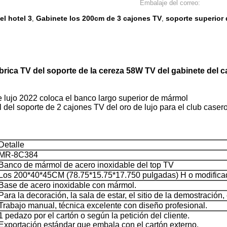
Embalaje del correo:
el hotel 3
Gabinete los 200cm de 3 cajones TV
soporte superior
,
,
brica TV del soporte de la cereza 58W TV del gabinete del 
e lujo 2022 coloca el banco largo superior de mármol
del soporte de 2 cajones TV del oro de lujo para el club casero
Detalle
MR-8C384
Banco de mármol de acero inoxidable del top TV
Los 200*40*45CM (78.75*15.75*17.750 pulgadas) H o modificado 
Base de acero inoxidable con mármol.
Para la decoración, la sala de estar, el sitio de la demostración, 
Trabajo manual, técnica excelente con diseño profesional.
1 pedazo por el cartón o según la petición del cliente.
Exportación estándar que embala con el cartón externo.