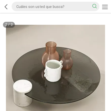
2
/
3