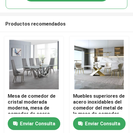
Productos recomendados
Hogar
Mesa de comedor de
Muebles superiores de
cristal moderada
acero inoxidables del
moderna, mesa de
comedor del metal de
Productos
comedor de acero
la mesa de comedor
inoxidable del estilo
los 220*120*75cm del
Enviar Consulta
Enviar Consulta
francés
mármol del rectángulo
Sobre nosotros