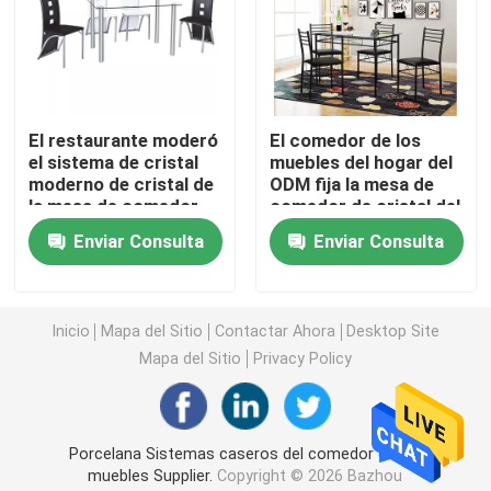
Gabinete de encargo de la TV
Silla del taburete de bar
El restaurante moderó
El comedor de los
el sistema de cristal
muebles del hogar del
moderno de cristal de
ODM fija la mesa de
Mesas de centro de encargo
la mesa de comedor
comedor de cristal del
del cuadro
rectángulo y 4 sillas
Enviar Consulta
Enviar Consulta
1200*700*750m m
fijan
Mesa de comedor y sillas
Inicio
Mapa del Sitio
Contactar Ahora
Desktop Site
Eames que cena la silla
Mapa del Sitio
Privacy Policy
Gabinete del marco metálico TV
Porcelana Sistemas caseros del comedor de los
Tabla de cristal moderada
muebles Supplier.
Copyright © 2026 Bazhou