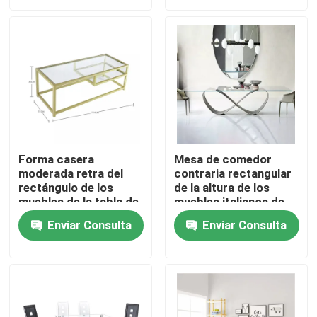
Viaje de la fábrica
Control de calidad
Éntrenos en contacto con
Forma casera
Mesa de comedor
moderada retra del
contraria rectangular
Pida una cita
rectángulo de los
de la altura de los
muebles de la tabla de
muebles italianos de
las piernas de cristal
lujo del comedor
Muebles del sitio casero
Enviar Consulta
Enviar Consulta
del metal
Muebles de la sala de estar
Muebles del comedor