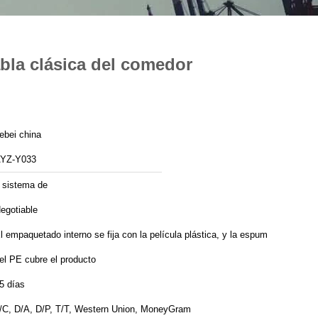
abla clásica del comedor
ebei china
YZ-Y033
 sistema de
egotiable
l empaquetado interno se fija con la película plástica, y la espuma
el PE cubre el producto
5 días
/C, D/A, D/P, T/T, Western Union, MoneyGram