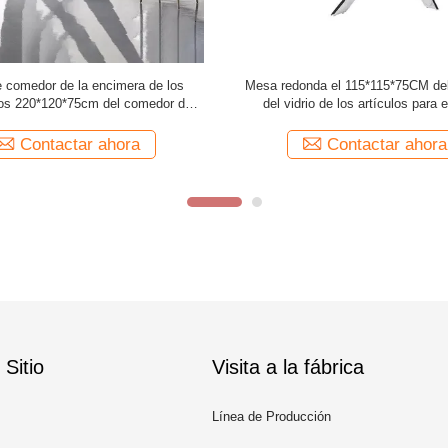
oderaron las piernas de cristal del
Butaca de cuero moderna tapizada 
egro de la mesa de comedor para el
de los muebles del comedor del IS
restaurante
las piernas del metal
Contactar ahora
Contactar ahora
Sitio
Visita a la fábrica
Línea de Producción