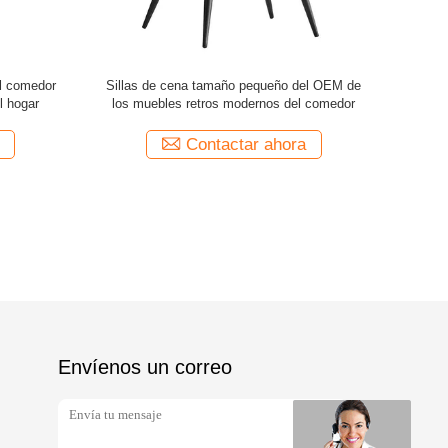
del acento
Artículos para el hogar tapizados de cuero de
Restaurant
O 9001 con
las sillas de la cocina y del comedor
silla pl
Contactar ahora
Envíenos un correo