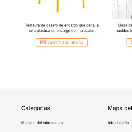
el OEM de
OEM ergonómico de la mesa de comedor y de
4 Seater m
l comedor
las sillas del hogar del hierro labrado de los
metal del n
muebles del comedor
a
Contactar ahora
Categorías
Mapa del 
Muebles del sitio casero
Introducción