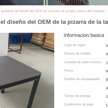
 ambiente del diseño del OEM de la pizarra de la tabla clásica del comedor
l diseño del OEM de la pizarra de la t
Informacion basica
Lugar de origen:
h
Número de modelo:
A
Cantidad de orden mínima:
1
Precio:
N
Detalles de empaquetado:
E
d
Tiempo de entrega:
1
Condiciones de pago:
L