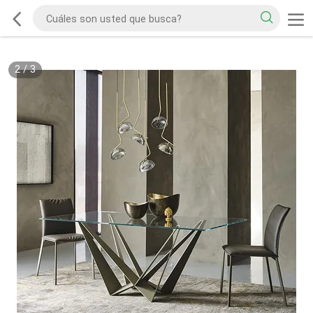
2
/
3