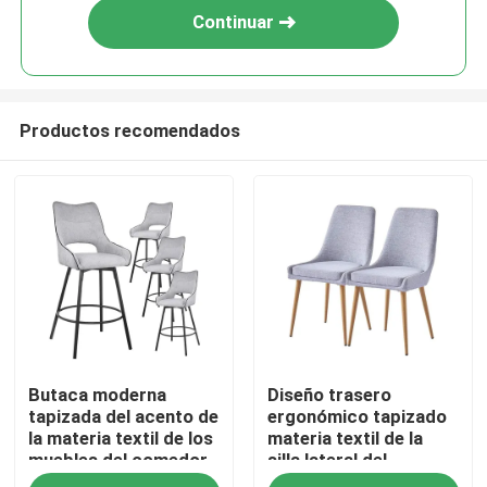
Continuar
Productos recomendados
Hogar
Butaca moderna
Diseño trasero
Productos
tapizada del acento de
ergonómico tapizado
la materia textil de los
materia textil de la
muebles del comedor
silla lateral del
Sobre nosotros
del ISO 9001 con las
comedor blanco