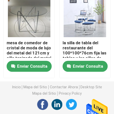
Gabinete de encargo de la TV
Silla del taburete de bar
mesa de comedor de
la silla de tabla del
Mesas de centro de encargo
cristal de moda de lujo
restaurante del
del metal del 121cm y
100*100*76cm fija las
silla tapizada del metal
tablas y las sillas de
Mesa de comedor y sillas
cristal de moda
Enviar Consulta
Enviar Consulta
Eames que cena la silla
Inicio
Mapa del Sitio
Contactar Ahora
Desktop Site
Mapa del Sitio
Privacy Policy
Gabinete del marco metálico TV
Tabla de cristal moderada