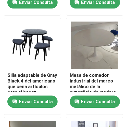
Enviar Consulta
Enviar Consulta
piernas del metal
Viaje de la fábrica
Control de calidad
Éntrenos en contacto con
Pida una cita
Silla adaptable de Gray
Mesa de comedor
Black 4 del americano
industrial del marco
que cena artículos
metálico de la
Muebles del sitio casero
para el hogar
superficie de madera
determinados
de los muebles con los
Enviar Consulta
Enviar Consulta
Pp que cenan la silla
Muebles de la sala de estar
Muebles del comedor