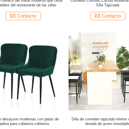
o nórdico del metal moderno que cena
Comedor Cómodo Cocina Moderna
ebles del restaurante de las sillas
Silla Tapizada
Contacto
Contacto
de desayuno modernas con patas de
Silla de comedor tapizada interior
adera para cafetería cafetería
dorada de acero inoxidabl