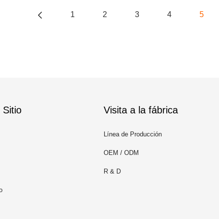
1
2
3
4
5
Sitio
Visita a la fábrica
Línea de Producción
OEM / ODM
R & D
o