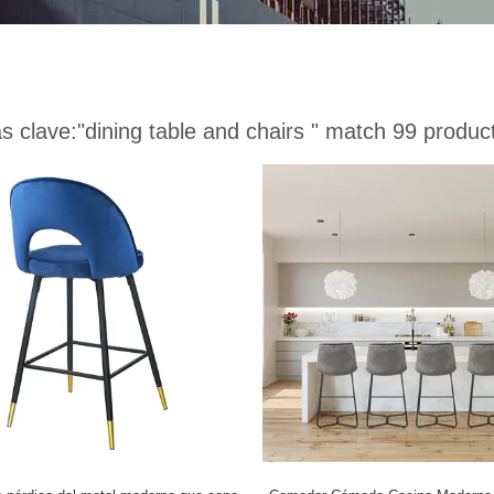
s clave:
"dining table and chairs "
match 99 produc