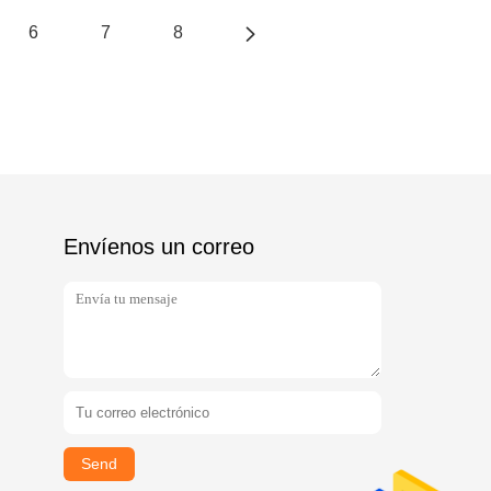
6
7
8
Envíenos un correo
Send