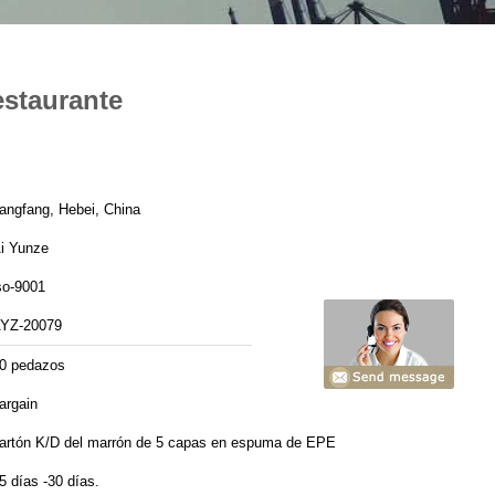
estaurante
angfang, Hebei, China
i Yunze
so-9001
YZ-20079
0 pedazos
argain
artón K/D del marrón de 5 capas en espuma de EPE
5 días -30 días.