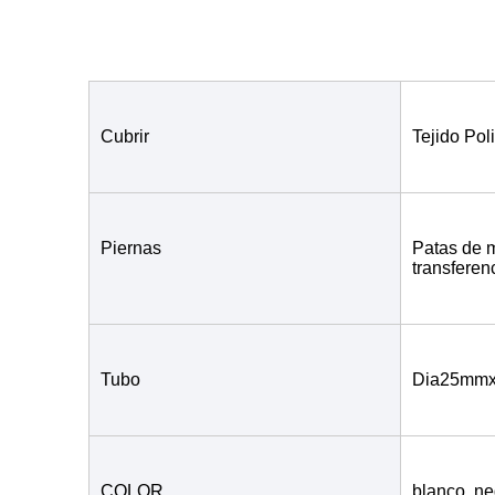
Cubrir
Tejido Pol
Piernas
Patas de m
transferen
Tubo
Dia25mm
COLOR
blanco, neg