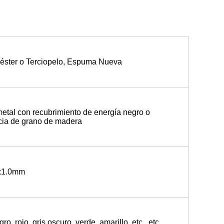
iéster o Terciopelo, Espuma Nueva
etal con recubrimiento de energía negro o 
cia de grano de madera
x1.0mm
ro, rojo, gris oscuro, verde, amarillo, etc., etc.