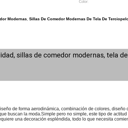
Color:
edor Modernas
Sillas De Comedor Modernas De Tela De Terciopel
,
ad, sillas de comedor modernas, tela de t
, diseño de forma aerodinámica, combinación de colores, diseño d
e buscan la moda.Simple pero no simple, este tipo de actitud de
requiere una decoración espléndida, todo lo que necesita comie