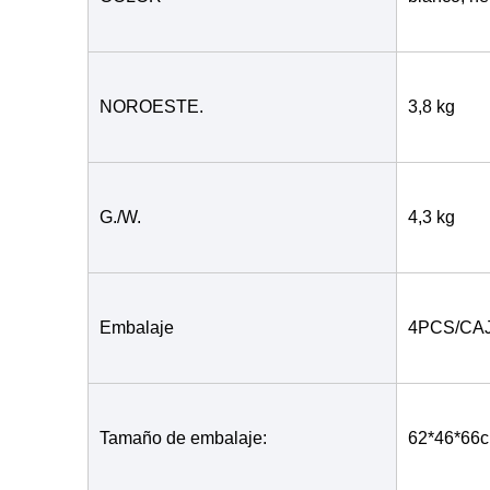
NOROESTE.
3,8 kg
G./W.
4,3 kg
Embalaje
4PCS/CA
Tamaño de embalaje:
62*46*66