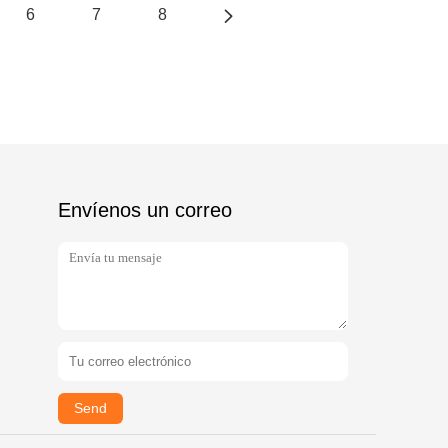
6
7
8
Envíenos un correo
Send