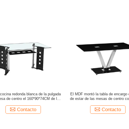
 cocina redonda blanca de la pulgada
El MDF montó la tabla de encargo 
esa de centro el 160*90*74CM de la
de estar de las mesas de centro c
 metal de la oficina con las piernas de
del almacenamiento
madera
Contacto
Contacto