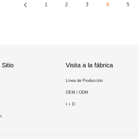
1
2
3
4
5
Sitio
Visita a la fábrica
Línea de Producción
OEM / ODM
I + D
o