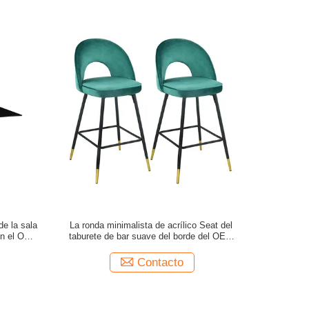
de la sala
La ronda minimalista de acrílico Seat del
on el ODM
taburete de bar suave del borde del OEM
preside los muebles comerciales
Contacto