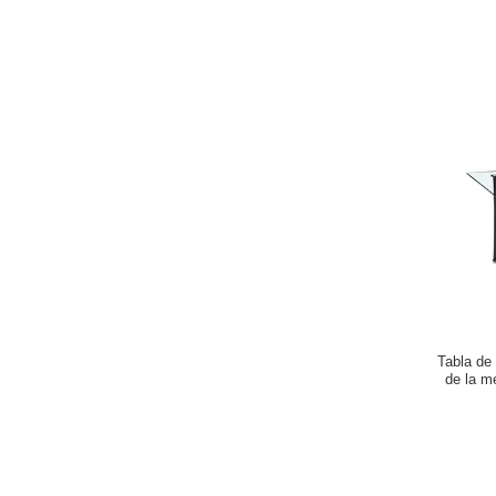
Tabla de
de la m
plata del