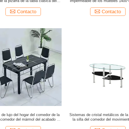
 la pizarra de la tabla clásica del
impermeable de los muebles 1400
comedor
m de la sala de estar
Contacto
Contacto
de lujo del hogar del comedor de la
Sistemas de cristal metálicos de la 
comedor del mármol del acabado en
la silla del comedor del movimien
o y de la sobremesa de las sillas
muebles rápidos del sitio ca