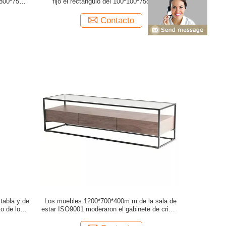
*800*750m
fijó el rectángulo del 100*100*75cm que
cenaba la tabla contraria de la altura
Contacto
tabla y de
Los muebles 1200*700*400m m de la sala de
to de los
estar ISO9001 moderaron el gabinete de cristal
sero
de la TV