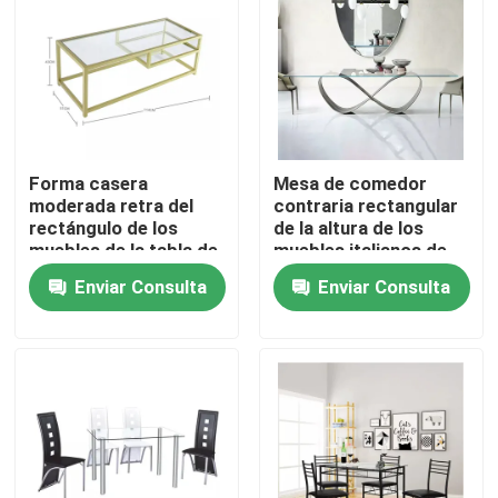
Viaje de la fábrica
Control de calidad
Forma casera
Mesa de comedor
Éntrenos en contacto con
moderada retra del
contraria rectangular
rectángulo de los
de la altura de los
muebles de la tabla de
muebles italianos de
las piernas de cristal
lujo del comedor
Pida una cita
Enviar Consulta
Enviar Consulta
del metal
Muebles del sitio casero
Muebles de la sala de estar
Muebles del comedor