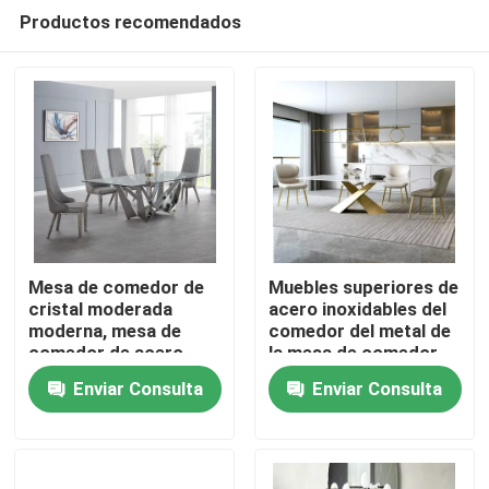
Productos recomendados
Mesa de comedor de
Muebles superiores de
cristal moderada
acero inoxidables del
moderna, mesa de
comedor del metal de
Hogar
comedor de acero
la mesa de comedor
inoxidable del estilo
los 220*120*75cm del
Enviar Consulta
Enviar Consulta
francés
mármol del rectángulo
Productos
Sobre nosotros