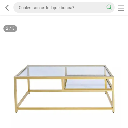
2
/
3